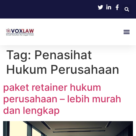
Tag:
Penasihat
Hukum Perusahaan
paket retainer hukum
perusahaan – lebih murah
dan lengkap