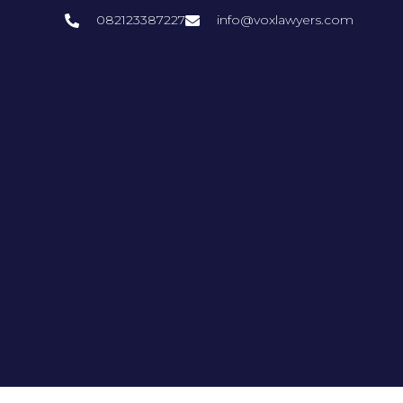
082123387227
info@voxlawyers.com