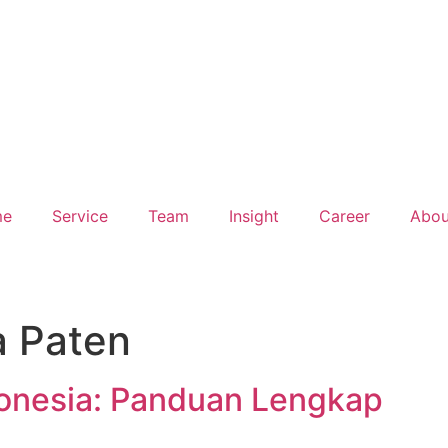
me
Service
Team
Insight
Career
Abou
a Paten
donesia: Panduan Lengkap